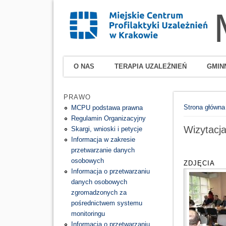
O NAS
TERAPIA UZALEŻNIEŃ
GMIN
PRAWO
Jesteś tutaj
Strona główna
MCPU podstawa prawna
Regulamin Organizacyjny
Wizytacj
Skargi, wnioski i petycje
Informacja w zakresie
przetwarzanie danych
osobowych
ZDJĘCIA
Informacja o przetwarzaniu
danych osobowych
zgromadzonych za
pośrednictwem systemu
monitoringu
Informacja o przetwarzaniu