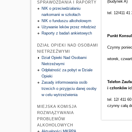
(budynek A)
SPRAWOZDANIA I RAPORTY
NIK o przeciwdziałaniu
tel. 12/411 41
narkomanii w szkołach
NIK o funduszu alkoholowym
Używanie leków przez młodzież
Raporty z badań ankietowych
Punkt Konsul
DZIAŁ OPIEKI NAD OSOBAMI
Czynny poniedz
NIETRZEŹWYMI
Dział Opieki Nad Osobami
wtorek, czwar
Nietrzeźwymi
Odpłatność za pobyt w Dziale
Opieki
Telefon Zauf
Zasady informowania osób
i członków ic
trzecich o przyjęciu danej osoby
w celu wytrzeźwienia
tel. 12/ 411 60
czynny całą d
MIEJSKA KOMISJA
ROZWIĄZYWANIA
PROBLEMÓW
ALKOHOLOWYCH
Aktualności MKRPA