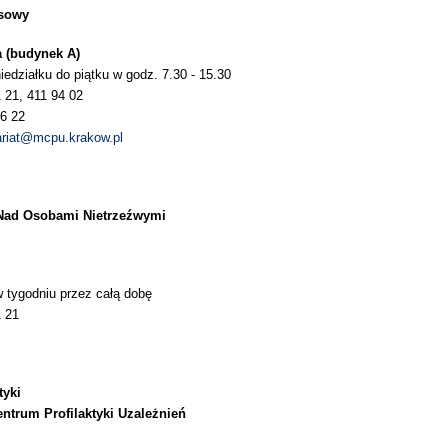
asowy
a (budynek A)
edziałku do piątku w godz. 7.30 - 15.30
1 21, 411 94 02
56 22
ariat@mcpu.krakow.pl
 Nad Osobami Nietrzeźwymi
w tygodniu przez całą dobę
1 21
tyki
ntrum Profilaktyki Uzależnień