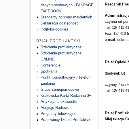
Rzecznik Pr
danych osobowych - FANPAGE
FACEBOOK
Administracj
Standardy ochrony małoletnich
czynna od poni
Deklaracja dostępności
Tel. 12/ 411 4
Polityka cookies
Fax. 12/ 410 
e-mail:
sekret
DZIAŁ PROFILAKTYKI
Szkolenia profilaktyczne
Szkolenia profilaktyczne
ONLINE
Dział Opieki
Konferencje
Spotkania
(budynek B)
Punkt Konsultacyjny i Telefon
Zaufania
czynny 7 dni 
Grupy samopomocowe
Tel. 12/ 411 4
Krakowska Karta Rodzinna 3+
Artykuły i ciekawostki
Audycje Radiowe
Dział Profilak
Programy telewizyjne
Miejskiego Ce
Pracownicy Działu Profilaktyki