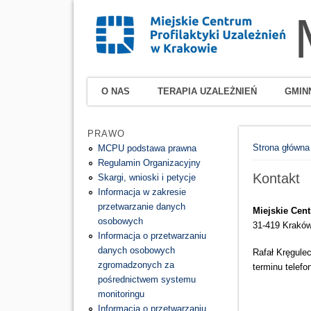
O NAS
TERAPIA UZALEŻNIEŃ
GMIN
PRAWO
Jesteś tutaj
Strona główna
MCPU podstawa prawna
Regulamin Organizacyjny
Kontakt
Skargi, wnioski i petycje
Informacja w zakresie
przetwarzanie danych
Miejskie Cen
osobowych
31-419 Kraków
Informacja o przetwarzaniu
danych osobowych
Rafał Kręgule
zgromadzonych za
terminu telefon
pośrednictwem systemu
monitoringu
Informacja o przetwarzaniu