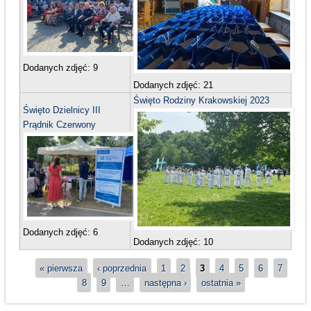
Dodanych zdjęć:
9
Dodanych zdjęć:
21
Święto Rodziny Krakowskiej 2023
Święto Dzielnicy III
Prądnik Czerwony
Dodanych zdjęć:
6
Dodanych zdjęć:
10
Strony
« pierwsza
‹ poprzednia
1
2
3
4
5
6
7
8
9
…
następna ›
ostatnia »