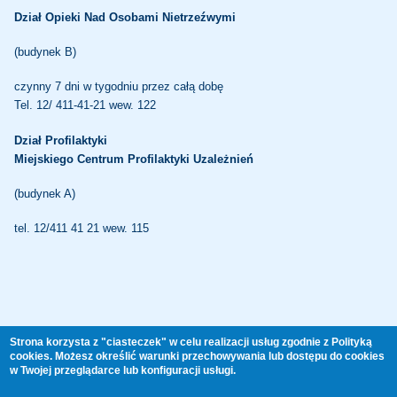
Dział Opieki Nad Osobami Nietrzeźwymi
(budynek B)
czynny 7 dni w tygodniu przez całą dobę
Tel. 12/ 411-41-21 wew. 122
Dział Profilaktyki
Miejskiego Centrum Profilaktyki Uzależnień
(budynek A)
tel. 12/411 41 21 wew. 115
CAŁODOBOWY TELEFON ZAUFANIA
Strona korzysta z "ciasteczek" w celu realizacji usług zgodnie z Polityką
cookies. Możesz określić warunki przechowywania lub dostępu do cookies
12/ 411 60 44
w Twojej przeglądarce lub konfiguracji usługi.