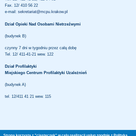
Fax. 12/ 410 56 22
e-mail:
sekretariat@mcpu.krakow.pl
Dział Opieki Nad Osobami Nietrzeźwymi
(budynek B)
czynny 7 dni w tygodniu przez całą dobę
Tel. 12/ 411-41-21 wew. 122
Dział Profilaktyki
Miejskiego Centrum Profilaktyki Uzależnień
(budynek A)
tel. 12/411 41 21 wew. 115
CAŁODOBOWY TELEFON ZAUFANIA
Strona korzysta z "ciasteczek" w celu realizacji usług zgodnie z Polityką