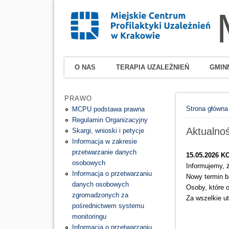
O NAS
TERAPIA UZALEŻNIEŃ
GMIN
PRAWO
Jesteś tutaj
Strona główna
MCPU podstawa prawna
Regulamin Organizacyjny
Aktualn
Skargi, wnioski i petycje
Informacja w zakresie
przetwarzanie danych
15.05.2026 K
osobowych
Informujemy, 
Informacja o przetwarzaniu
Nowy termin b
danych osobowych
Osoby, które 
zgromadzonych za
Za wszelkie u
pośrednictwem systemu
monitoringu
Informacja o przetwarzaniu