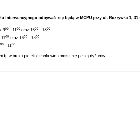
łu Interwencyjnego odbywać się będą w MCPU przy ul. Rozrywka 1, 31-419
00
00
00
00
ek
9
- 11
oraz 16
- 18
00
00
00
 11
oraz 16
- 18
00
00
9
- 11
i tj. wtorek i piątek członkowie komisji nie pełnią dyżurów.