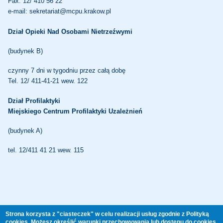
Fax. 12/ 410 56 22
e-mail:
sekretariat@mcpu.krakow.pl
Dział Opieki Nad Osobami Nietrzeźwymi
(budynek B)
czynny 7 dni w tygodniu przez całą dobę
Tel. 12/ 411-41-21 wew. 122
Dział Profilaktyki
Miejskiego Centrum Profilaktyki Uzależnień
(budynek A)
tel. 12/411 41 21 wew. 115
CAŁODOBOWY TELEFON ZAUFANIA
Strona korzysta z "ciasteczek" w celu realizacji usług zgodnie z Polityką
cookies. Możesz określić warunki przechowywania lub dostępu do cookies