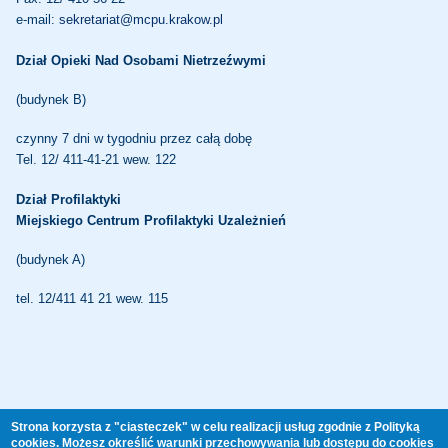
e-mail:
sekretariat@mcpu.krakow.pl
Dział Opieki Nad Osobami Nietrzeźwymi
(budynek B)
czynny 7 dni w tygodniu przez całą dobę
Tel. 12/ 411-41-21 wew. 122
Dział Profilaktyki
Miejskiego Centrum Profilaktyki Uzależnień
(budynek A)
tel. 12/411 41 21 wew. 115
CAŁODOBOWY TELEFON ZAUFANIA
Strona korzysta z "ciasteczek" w celu realizacji usług zgodnie z Polityką
cookies. Możesz określić warunki przechowywania lub dostępu do cookies