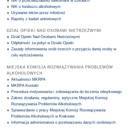
NIK o przeciwdziałaniu narkomanii w szkołach
NIK o funduszu alkoholowym
Używanie leków przez młodzież
Raporty z badań ankietowych
DZIAŁ OPIEKI NAD OSOBAMI NIETRZEŹWYMI
Dział Opieki Nad Osobami Nietrzeźwymi
Odpłatność za pobyt w Dziale Opieki
Zasady informowania osób trzecich o przyjęciu danej osoby w
celu wytrzeźwienia
MIEJSKA KOMISJA ROZWIĄZYWANIA PROBLEMÓW
ALKOHOLOWYCH
Aktualności MKRPA
MKRPA Kontakt
Procedura motywowania i zobowiązania do leczenia odwykowego
Zakres działania, regulaminy, wytyczne Miejskiej Komisji
Rozwiązywania Problemów Alkoholowych
Sprawozdanie z pracy Miejskiej Komisji Rozwiązywania
Problemów Alkoholowych w Krakowie
Informacja administratora o przetwarzaniu danych osobowych